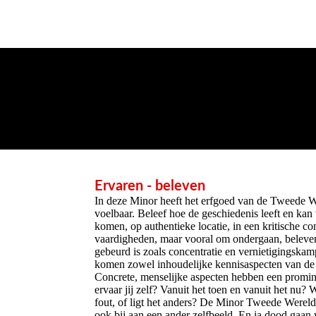
Ervaren - beleven
In deze Minor heeft het erfgoed van de Tweede Wer
voelbaar. Beleef hoe de geschiedenis leeft en kan
komen, op authentieke locatie, in een kritische c
vaardigheden, maar vooral om ondergaan, beleven e
gebeurd is zoals concentratie en vernietigingska
komen zowel inhoudelijke kennisaspecten van de T
Concrete, menselijke aspecten hebben een promin
ervaar jij zelf? Vanuit het toen en vanuit het nu
fout, of ligt het anders? De Minor Tweede Werel
ook bij aan een ander zelfbeeld. En ja dood gaan we 