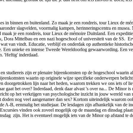
ties in binnen en buitenland. Zo maak je een rondreis, tour Lieux de mé
 waaronder slagvelden, voormalig kampen, herinneringscentra en musea. 
 maak je een rondreis, tour Lieux de mémoire Duitsland. Een expediti
Dora Mittelbau en een nazi hogeschool of universiteit van de SS. Erva
at van vindt. Educatie, verblijf en onderdak op authentieke historische
tie. Een unieke en intense Tweede Wereldoorlog gewaarwording. Een ve
. 'Heftig' inderdaad.
en studiereis zijn er plenaire bijeenkomsten op de hogeschool waarin 
jeenkomsten waarin op originele wijze specifieke onderwerpen belich
een doorgetrokken lijn naar het heden, waarom trekken we ons iets of lie
r gaat het over? Inderdaad, denk daar alvast 's over na... De Minor is
cht op het verkrijgen van psychologische inzicht in jouw wereld van n
aakt doden nog veel aangenamer dan sex? Kortom uiteindelijk waarom oo
 A-B, eenmalig het studiejaar. De lesdagen zijn afhankelijk van de i
xcursies vinden ook zoveel mogelijk op de maandag en dinsdag plaats, 
ag zijn. Het is eventueel mogelijk iets van de Minor op afstand te doe