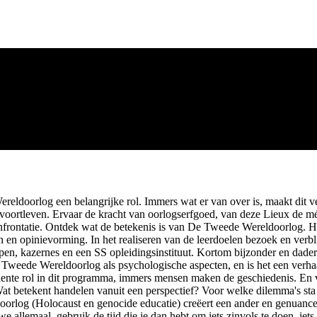
eldoorlog een belangrijke rol. Immers wat er van over is, maakt dit verl
 voortleven. Ervaar de kracht van oorlogserfgoed, van deze Lieux de mém
onfrontatie. Ontdek wat de betekenis is van De Tweede Wereldoorlog. He
n opinievorming. In het realiseren van de leerdoelen bezoek en verblij
mpen, kazernes en een SS opleidingsinstituut. Kortom bijzonder en dade
weede Wereldoorlog als psychologische aspecten, en is het een verhaa
ente rol in dit programma, immers mensen maken de geschiedenis. En va
? Wat betekent handelen vanuit een perspectief? Voor welke dilemma's st
doorlog (Holocaust en genocide educatie) creëert een ander en genuan
allemaal, gebruik de tijd die je dan hebt om iets zinvols te doen, iets wa