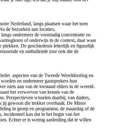
moire Nederland, langs plaatsen waar het toen
Na de bezoeken aan locaties,
e langs ondermeer de voormalig concentratie en
rinsgleren of onderwijs in de context, daar waar
 plekken. De geschiedenis letterlijk en figuurlijk
rrassende en onthullende tour ook die de
allerlei aspecten van de Tweede Wereldoorlog en
t worden en ondermeer gastsprekers hun
ver niets aan van de toestand elders in de wereld.
 naast het verwerven van kennis van de
u. Perspectieven wisselen daarbij, van daders,
k jij gewoon die trekker overhaalt. De Minor
ndeling in groep en programma, de maandag of de
incidenteel kan dat in het begin van het
n. Echter er is weinig aanleiding dat te willen