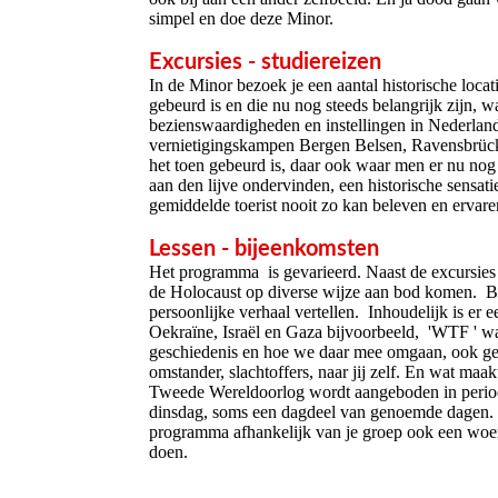
simpel en doe deze Minor.
Excursies - studiereizen
In de Minor bezoek je een aantal historische loca
gebeurd is en die nu nog steeds belangrijk zijn,
bezienswaardigheden en instellingen in Nederland
vernietigingskampen Bergen Belsen, Ravensbrück, 
het toen gebeurd is, daar ook waar men er nu nog w
aan den lijve ondervinden, een historische sensa
gemiddelde toerist nooit zo kan beleven en ervaren
Lessen - bijeenkomsten
Het programma is gevarieerd. Naast de excursies 
de Holocaust op diverse wijze aan bod komen. Bi
persoonlijke verhaal vertellen. Inhoudelijk is er 
Oekraïne, Israël en Gaza bijvoorbeeld, 'WTF ' waa
geschiedenis en hoe we daar mee omgaan, ook geri
omstander, slachtoffers, naar jij zelf. En wat m
Tweede Wereldoorlog wordt aangeboden in periode
dinsdag, soms een dagdeel van genoemde dagen. E
programma afhankelijk van je groep ook een woensd
doen.