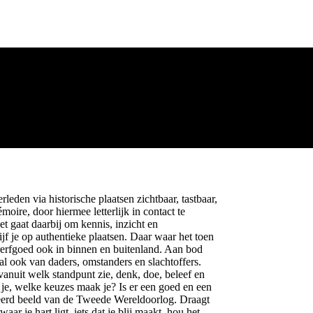
eden via historische plaatsen zichtbaar, tastbaar,
oire, door hiermee letterlijk in contact te
t gaat daarbij om kennis, inzicht en
f je op authentieke plaatsen. Daar waar het toen
rerfgoed ook in binnen en buitenland. Aan bod
l ook van daders, omstanders en slachtoffers.
nuit welk standpunt zie, denk, doe, beleef en
a je, welke keuzes maak je? Is er een goed en een
ceerd beeld van de Tweede Wereldoorlog. Draagt
ar je hart ligt, iets dat je blij maakt, hou het